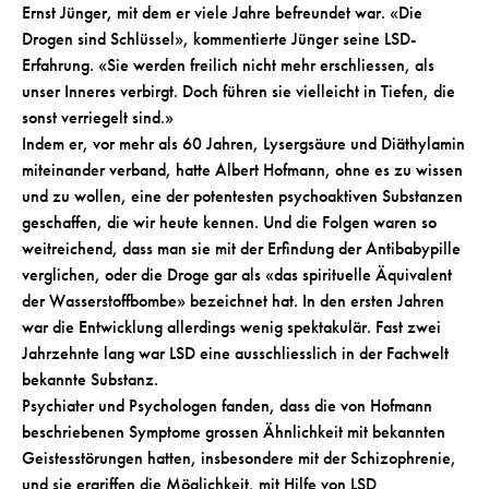
Ernst Jünger, mit dem er viele Jahre befreundet war. «Die
Drogen sind Schlüssel», kommentierte Jünger seine LSD-
Erfahrung. «Sie werden freilich nicht mehr erschliessen, als
unser Inneres verbirgt. Doch führen sie vielleicht in Tiefen, die
sonst verriegelt sind.»
Indem er, vor mehr als 60 Jahren, Lysergsäure und Diäthylamin
miteinander verband, hatte Albert Hofmann, ohne es zu wissen
und zu wollen, eine der potentesten psychoaktiven Substanzen
geschaffen, die wir heute kennen. Und die Folgen waren so
weitreichend, dass man sie mit der Erfindung der Antibabypille
verglichen, oder die Droge gar als «das spirituelle Äquivalent
der Wasserstoffbombe» bezeichnet hat. In den ersten Jahren
war die Entwicklung allerdings wenig spektakulär. Fast zwei
Jahrzehnte lang war LSD eine ausschliesslich in der Fachwelt
bekannte Substanz.
Psychiater und Psychologen fanden, dass die von Hofmann
beschriebenen Symptome grossen Ähnlichkeit mit bekannten
Geistesstörungen hatten, insbesondere mit der Schizophrenie,
und sie ergriffen die Möglichkeit, mit Hilfe von LSD