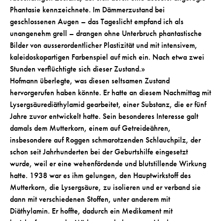
Phantasie kennzeichnete. Im Dämmerzustand bei
geschlossenen Augen – das Tageslicht empfand ich als
unangenehm grell – drangen ohne Unterbruch phantastische
Bilder von ausserordentlicher Plastizität und mit intensivem,
kaleidoskopartigen Farbenspiel auf mich ein. Nach etwa zwei
Stunden verflüchtigte sich dieser Zustand.»
Hofmann überlegte, was diesen seltsamen Zustand
hervorgerufen haben könnte. Er hatte an diesem Nachmittag mit
Lysergsäurediäthylamid gearbeitet, einer Substanz, die er fünf
Jahre zuvor entwickelt hatte. Sein besonderes Interesse galt
damals dem Mutterkorn, einem auf Getreideähren,
insbesondere auf Roggen schmarotzenden Schlauchpilz, der
schon seit Jahrhunderten bei der Geburtshilfe eingesetzt
wurde, weil er eine wehenfördende und blutstillende Wirkung
hatte. 1938 war es ihm gelungen, den Hauptwirkstoff des
Mutterkorn, die Lysergsäure, zu isolieren und er verband sie
dann mit verschiedenen Stoffen, unter anderem mit
Diäthylamin. Er hoffte, dadurch ein Medikament mit