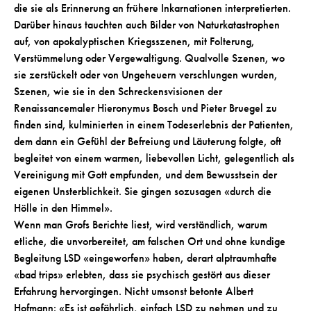
die sie als Erinnerung an frühere Inkarnationen interpretierten.
Darüber hinaus tauchten auch Bilder von Naturkatastrophen
auf, von apokalyptischen Kriegsszenen, mit Folterung,
Verstümmelung oder Vergewaltigung. Qualvolle Szenen, wo
sie zerstückelt oder von Ungeheuern verschlungen wurden,
Szenen, wie sie in den Schreckensvisionen der
Renaissancemaler Hieronymus Bosch und Pieter Bruegel zu
finden sind, kulminierten in einem Todeserlebnis der Patienten,
dem dann ein Gefühl der Befreiung und Läuterung folgte, oft
begleitet von einem warmen, liebevollen Licht, gelegentlich als
Vereinigung mit Gott empfunden, und dem Bewusstsein der
eigenen Unsterblichkeit. Sie gingen sozusagen «durch die
Hölle in den Himmel».
Wenn man Grofs Berichte liest, wird verständlich, warum
etliche, die unvorbereitet, am falschen Ort und ohne kundige
Begleitung LSD «eingeworfen» haben, derart alptraumhafte
«bad trips» erlebten, dass sie psychisch gestört aus dieser
Erfahrung hervorgingen. Nicht umsonst betonte Albert
Hofmann: «Es ist gefährlich, einfach LSD zu nehmen und zu