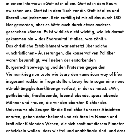
in einem Interview: «Gott ist in allem. Gott ist in dem Raum
zwischen uns. Gott ist in dem Tisch vor dir. Gott ist alles und
überall und jedermann. Rein zufällig ist mir all das durch LSD
klar geworden, aber es hätte auch durch etwas anderes
geschehen können. Es ist wirklich nicht wichtig, wie ich darauf
gekommen bin – das Endresultat ist alles, was zählt.»
Das christliche Establishment war entsetzt über solche
«unchristlichen» Äusserungen, die konservativen Politiker
waren beunruhigt, weil neben der erstarkenden
Bürgerrechtsbewegung und den Protesten gegen den
Vietnamkrieg nun Leute wie Leary den «american way of life»
insgesamt radikal in Frage stellten. Leary hatte sogar eine neue
«Unabhängigkeitserklärung» verfasst, in der es heisst: «Wir,
gottliebende, friedliebende, lebensliebende, spassliebende
Männer und Frauen, die wir den obersten Richter des
Universums als Zeugen für die Redlichkeit unserer Absichten
anrufen, geben daher bekannt und erklären im Namen und
kraft aller fühlenden Wesen, die sich sanft auf diesem Planeten
entwickeln wollen, dass wir frei und unabhängig sind, und dass