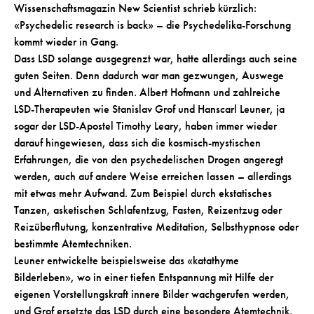
Wissenschaftsmagazin New Scientist schrieb kürzlich:
«Psychedelic research is back» – die Psychedelika-Forschung
kommt wieder in Gang.
Dass LSD solange ausgegrenzt war, hatte allerdings auch seine
guten Seiten. Denn dadurch war man gezwungen, Auswege
und Alternativen zu finden. Albert Hofmann und zahlreiche
LSD-Therapeuten wie Stanislav Grof und Hanscarl Leuner, ja
sogar der LSD-Apostel Timothy Leary, haben immer wieder
darauf hingewiesen, dass sich die kosmisch-mystischen
Erfahrungen, die von den psychedelischen Drogen angeregt
werden, auch auf andere Weise erreichen lassen – allerdings
mit etwas mehr Aufwand. Zum Beispiel durch ekstatisches
Tanzen, asketischen Schlafentzug, Fasten, Reizentzug oder
Reizüberflutung, konzentrative Meditation, Selbsthypnose oder
bestimmte Atemtechniken.
Leuner entwickelte beispielsweise das «katathyme
Bilderleben», wo in einer tiefen Entspannung mit Hilfe der
eigenen Vorstellungskraft innere Bilder wachgerufen werden,
und Grof ersetzte das LSD durch eine besondere Atemtechnik,