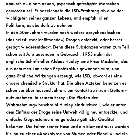
dadurch zu einem neuen, psychisch gefestigten Menschen
geworden sei. Er bezeichnete die LSD-Erfahrung als eine der
wichtigsten seines ganzen Lebens, und empfahl allen
Politikern, es ebenfalls zu nehmen.
In den 50er Jahren wurden noch weitere «psychedelische»
(das heisst: «seelenöffnende») Drogen entdeckt, oder besser
gesagt: wiederentdeckt. Denn diese Substanzen waren zum Teil
schon seit Jahrtausenden in Gebrauch. 1953 nahm der
englische Schriftsteller Aldous Huxley eine Prise Meskalin, das
aus dem mexikanischen Peyotekaktus gewonnen wird, und
ganz ähnliche Wirkungen erzeugt, wie LSD, obwohl es eine
andere chemische Struktur hat. Die alten Azteken benutzen es
schon vor über tausend Jahren, um Kontakt zu ihren «Göttern»
aufzunehmen. In seinem Essay «Die Pforten der
Wahrnehmung» beschreibt Huxley eindrucksvoll, wie er unter
dem Einfluss der Droge seine Umwelt völlig neu entdeckte, und
einfache Gegenstände eine geradezu göttliche Qualität
bekamen. Die Falten seiner Hose und ein Blumenstrauss wurden
für ihn zu einer «Apokalypse von Blumen oder Flanell» und ein