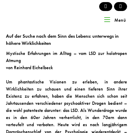
Skip
to
content
Home
Menü
Me
Auf der Suche nach dem Sinn des Lebens: unterwegs in
höhere Wirklichkeiten
Mystische Erfahrungen im Alltag – vom LSD zur holotropen
Atmung
von Reinhard Eichelbeck
Um phantastische Visionen zu erleben, in andere
Wirklichkeiten zu schauen und einen tieferen Sinn ihrer
Existenz zu erfahren, haben die Menschen sich schon seit
Jahrtausenden verschiedener psychoaktiver Drogen bedient –
die wohl potenteste darunter: das LSD. Als Wunderdroge wurde
es in den 60er Jahren verherrlicht, in den 70ern dann
verteufelt und verboten. Heute wird es nach langjährigem
Dornröschenschlaf von der Psychologie wiederentdeckt –