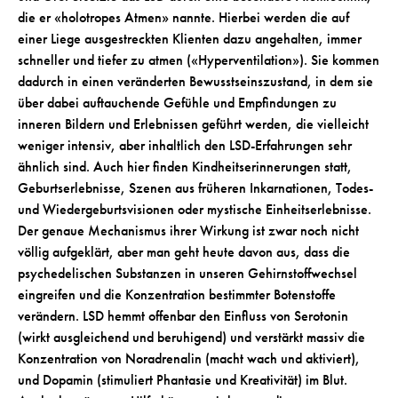
die er «holotropes Atmen» nannte. Hierbei werden die auf
einer Liege ausgestreckten Klienten dazu angehalten, immer
schneller und tiefer zu atmen («Hyperventilation»). Sie kommen
dadurch in einen veränderten Bewusstseinszustand, in dem sie
über dabei auftauchende Gefühle und Empfindungen zu
inneren Bildern und Erlebnissen geführt werden, die vielleicht
weniger intensiv, aber inhaltlich den LSD-Erfahrungen sehr
ähnlich sind. Auch hier finden Kindheitserinnerungen statt,
Geburtserlebnisse, Szenen aus früheren Inkarnationen, Todes-
und Wiedergeburtsvisionen oder mystische Einheitserlebnisse.
Der genaue Mechanismus ihrer Wirkung ist zwar noch nicht
völlig aufgeklärt, aber man geht heute davon aus, dass die
psychedelischen Substanzen in unseren Gehirnstoffwechsel
eingreifen und die Konzentration bestimmter Botenstoffe
verändern. LSD hemmt offenbar den Einfluss von Serotonin
(wirkt ausgleichend und beruhigend) und verstärkt massiv die
Konzentration von Noradrenalin (macht wach und aktiviert),
und Dopamin (stimuliert Phantasie und Kreativität) im Blut.