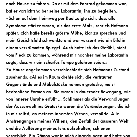
nach Hause zu fahren. Da er mit dem Fahrrad gekommen war,
bat er vorsichtshalber seine Laborantin, ihn zu begleiten.
«Schon auf dem Heimweg per Rad zeigte sich, dass alle
Symptome stärker waren, als das erste Mal», schrieb Hofmann
später. «Ich hatte bereits grösste Mühe, klar zu sprechen und
mein Gesichtsfeld schwankte und war verzerrt wie ein Bild in
einem verkrümmten Spiegel. Auch hatte ich das Gefühl, nicht
vom Fleck zu kommen, während mir nachher meine Laborantin
sagte, dass wir ein scharfes Tempo gefahren seien.»
Zu Hause angekommen verschlechterte sich Hofmanns Zustand
zusehends. «Alles im Raum drehte sich, die vertrauten
Gegenstände und Möbelstücke nahmen groteske, meist
bedrohliche Formen an. Sie waren in dauernder Bewegung, wie
von innerer Unruhe erfüllt … Schlimmer als die Verwandlungen
der Aussenwelt ins Groteske waren die Veränderungen, die ich
in mir selbst, an meinem innersten Wesen, verspürte. Alle
Anstrengungen meines Willens, den Zerfall der äusseren Welt
und die Auflösung meines Ichs aufzuhalten, schienen
vergeblich. Ein Dämon war in mich eingedrungen und hatte von