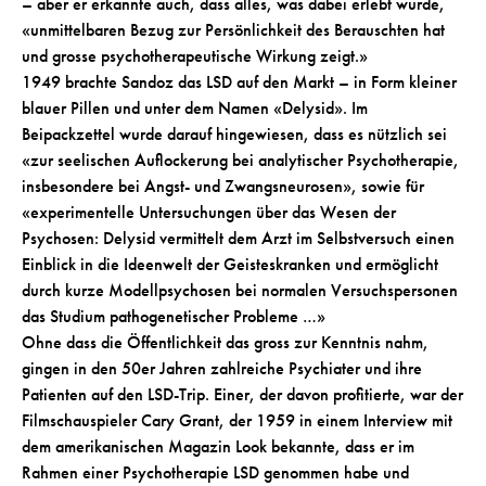
– aber er erkannte auch, dass alles, was dabei erlebt wurde,
«unmittelbaren Bezug zur Persönlichkeit des Berauschten hat
und grosse psychotherapeutische Wirkung zeigt.»
1949 brachte Sandoz das LSD auf den Markt – in Form kleiner
blauer Pillen und unter dem Namen «Delysid». Im
Beipackzettel wurde darauf hingewiesen, dass es nützlich sei
«zur seelischen Auflockerung bei analytischer Psychotherapie,
insbesondere bei Angst- und Zwangsneurosen», sowie für
«experimentelle Untersuchungen über das Wesen der
Psychosen: Delysid vermittelt dem Arzt im Selbstversuch einen
Einblick in die Ideenwelt der Geisteskranken und ermöglicht
durch kurze Modellpsychosen bei normalen Versuchspersonen
das Studium pathogenetischer Probleme …»
Ohne dass die Öffentlichkeit das gross zur Kenntnis nahm,
gingen in den 50er Jahren zahlreiche Psychiater und ihre
Patienten auf den LSD-Trip. Einer, der davon profitierte, war der
Filmschauspieler Cary Grant, der 1959 in einem Interview mit
dem amerikanischen Magazin Look bekannte, dass er im
Rahmen einer Psychotherapie LSD genommen habe und