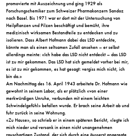
promovierte mit Auszeichnung und ging 1929 als
Forschungschemiker zum Schweizer Pharmakonzern Sandoz
nach Basel. Bis 1971 war er dort mit der Untersuchung von
Heilpflanzen und Pilzen beschäftigt und bemüht, ihre
medizinisch wirksamen Bestandteile zu entdecken und zu
isolieren. Dass Albert Hofmann dabei das LSD entdeckte,
könnte man als einen seltsamen Zufall ansehen – er selbst
allerdings meinte: «Ich habe das LSD nicht entdeckt – das LSD
ist zu mir gekommen. Das LSD hat sich gemeldet vorher bei mir,
es ist zu mir gekommen, es hat gesagt: vergiss mich nicht, ich
bin da.»
Am Nachmittag des 16. April 1943 arbeitete Dr. Hofmann wie
gewohnt in seinem Labor, als er plötzlich «von einer
merkwürdigen Unruhe, verbunden mit einem leichten
Schwindelgefühl» befallen wurde. Er brach seine Arbeit ab und
fuhr zurück in seine Wohnung.
«Zu Hause», so schrieb er in einem späteren Bericht, «legte ich
mich nieder und versank in einen nicht unangenehmen
rauschartigen Zustand, der sich durch eine äusserst angeregte