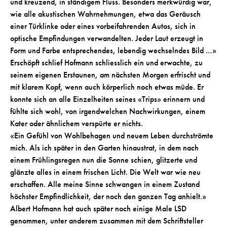
und kreuzend, in ständigem Fluss. Besonders merkwürdig war,
wie alle akustischen Wahrnehmungen, etwa das Geräusch
einer Türklinke oder eines vorbeifahrenden Autos, sich in
optische Empfindungen verwandelten. Jeder Laut erzeugt in
Form und Farbe entsprechendes, lebendig wechselndes Bild …»
Erschöpft schlief Hofmann schliesslich ein und erwachte, zu
seinem eigenen Erstaunen, am nächsten Morgen erfrischt und
mit klarem Kopf, wenn auch körperlich noch etwas müde. Er
konnte sich an alle Einzelheiten seines «Trips» erinnern und
fühlte sich wohl, von irgendwelchen Nachwirkungen, einem
Kater oder ähnlichem verspürte er nichts.
«Ein Gefühl von Wohlbehagen und neuem Leben durchströmte
mich. Als ich später in den Garten hinaustrat, in dem nach
einem Frühlingsregen nun die Sonne schien, glitzerte und
glänzte alles in einem frischen Licht. Die Welt war wie neu
erschaffen. Alle meine Sinne schwangen in einem Zustand
höchster Empfindlichkeit, der noch den ganzen Tag anhielt.»
Albert Hofmann hat auch später noch einige Male LSD
genommen, unter anderem zusammen mit dem Schriftsteller