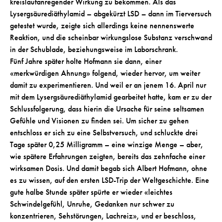
kreislaufanregender Wirkung zu bekommen. Als das
Lysergsäurediäthylamid – abgekürzt LSD – dann im Tierversuch
getestet wurde, zeigte sich allerdings keine nennenswerte
Reaktion, und die scheinbar wirkungslose Substanz verschwand
in der Schublade, beziehungsweise im Laborschrank.
Fünf Jahre später holte Hofmann sie dann, einer
«merkwürdigen Ahnung» folgend, wieder hervor, um weiter
damit zu experimentieren. Und weil er an jenem 16. April nur
mit dem Lysergsäurediäthylamid gearbeitet hatte, kam er zu der
Schlussfolgerung, dass hierin die Ursache für seine seltsamen
Gefühle und Visionen zu finden sei. Um sicher zu gehen
entschloss er sich zu eine Selbstversuch, und schluckte drei
Tage später 0,25 Milligramm – eine winzige Menge – aber,
wie spätere Erfahrungen zeigten, bereits das zehnfache einer
wirksamen Dosis. Und damit begab sich Albert Hofmann, ohne
es zu wissen, auf den ersten LSD-Trip der Weltgeschichte. Eine
gute halbe Stunde später spürte er wieder «leichtes
Schwindelgefühl, Unruhe, Gedanken nur schwer zu
konzentrieren, Sehstörungen, Lachreiz», und er beschloss,