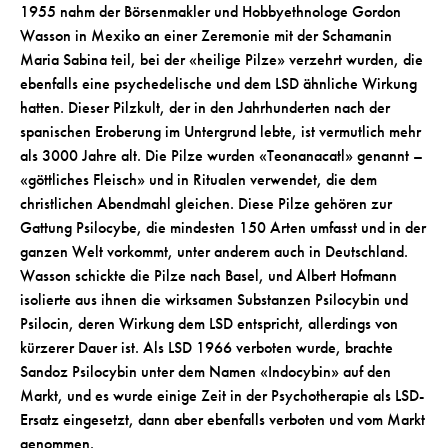
1955 nahm der Börsenmakler und Hobbyethnologe Gordon
Wasson in Mexiko an einer Zeremonie mit der Schamanin
Maria Sabina teil, bei der «heilige Pilze» verzehrt wurden, die
ebenfalls eine psychedelische und dem LSD ähnliche Wirkung
hatten. Dieser Pilzkult, der in den Jahrhunderten nach der
spanischen Eroberung im Untergrund lebte, ist vermutlich mehr
als 3000 Jahre alt. Die Pilze wurden «Teonanacatl» genannt –
«göttliches Fleisch» und in Ritualen verwendet, die dem
christlichen Abendmahl gleichen. Diese Pilze gehören zur
Gattung Psilocybe, die mindesten 150 Arten umfasst und in der
ganzen Welt vorkommt, unter anderem auch in Deutschland.
Wasson schickte die Pilze nach Basel, und Albert Hofmann
isolierte aus ihnen die wirksamen Substanzen Psilocybin und
Psilocin, deren Wirkung dem LSD entspricht, allerdings von
kürzerer Dauer ist. Als LSD 1966 verboten wurde, brachte
Sandoz Psilocybin unter dem Namen «Indocybin» auf den
Markt, und es wurde einige Zeit in der Psychotherapie als LSD-
Ersatz eingesetzt, dann aber ebenfalls verboten und vom Markt
genommen.