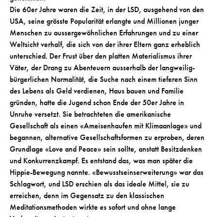
Die 60er Jahre waren die Zeit, in der LSD, ausgehend von den
USA, seine grösste Popularität erlangte und Millionen junger
Menschen zu aussergewöhnlichen Erfahrungen und zu einer
Weltsicht verhalf, die sich von der ihrer Eltern ganz erheblich
unterschied. Der Frust über den platten Materialismus ihrer
Väter, der Drang zu Abenteuern ausserhalb der langweilig-
bürgerlichen Normalität, die Suche nach einem tieferen Sinn
des Lebens als Geld verdienen, Haus bauen und Familie
gründen, hatte die Jugend schon Ende der 50er Jahre in
Unruhe versetzt. Sie betrachteten die amerikanische
Gesellschaft als einen «Ameisenhaufen mit Klimaanlage» und
begannen, alternative Gesellschaftsformen zu erproben, deren
Grundlage «Love and Peace» sein sollte, anstatt Besitzdenken
und Konkurrenzkampf. Es entstand das, was man später die
Hippie-Bewegung nannte. «Bewusstseinserweiterung» war das
Schlagwort, und LSD erschien als das ideale Mittel, sie zu
erreichen, denn im Gegensatz zu den klassischen
Meditationsmethoden wirkte es sofort und ohne lange