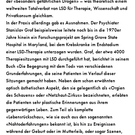
der «besonders gefährlichen Drogen» – was theoretisch einem
weltweiten Totalverbot von LSD für Therapie, Wissenschaft und
Privatkonsum gleichkam.
In der Praxis allerdings gab es Ausnahmen. Der Psychiater
Stanislav Grof beispielsweise leitete noch bis in die 1970er
Jahre hinein ein Forschungsprojekt am Spring Grove State
Hospital in Maryland, bei dem Krebskranke im Endstadium
einer LSD-Therapie unterzogen wurden. Grof, der etwa 4000
Therapiesitzungen mit LSD durchgeführt hat, berichtet in seinem
Buch «Die Begegnung mit dem Tod» von verschiedenen
Grunderfahrungen, die seine Patienten im Verlauf dieser
Sitzungen gemacht haben. Neben dem schon erwähnten
optisch ästhetischen Aspekt, den sie gelegentlich als «Orgien
des Schauens» oder «Netzhaut-Zirkus» bezeichneten, erlebten
die Patienten sehr plastische Erinnerungen aus ihrem
gegenwärtigen Leben. Zum Teil als komplette
«Lebensrückschau», wie sie auch aus den sogenannten
«Nahtoderfahrungen» bekannt ist, bis hin zu Ereignissen
während der Geburt oder im Mutterleib, oder sogar Szenen,