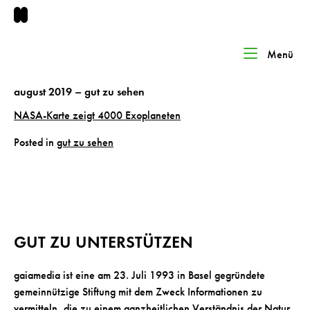
Skip
to
content
Home
Menü
Me
august 2019 – gut zu sehen
NASA-Karte zeigt 4000 Exoplaneten
Posted in
gut zu sehen
GUT ZU UNTERSTÜTZEN
gaiamedia ist eine am 23. Juli 1993 in Basel gegründete
gemeinnützige Stiftung mit dem Zweck Informationen zu
vermitteln, die zu einem ganzheitlichen Verständnis der Natur