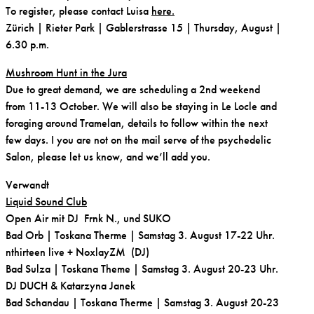
To register, please contact Luisa
here.
Zürich | Rieter Park | Gablerstrasse 15 |
Thursday, August |
6.30 p.m.
Mushroom Hunt in the Jura
Due to great demand, we are scheduling a
2nd weekend
from 11-13 October.
We will also be staying in Le Locle and
foraging around Tramelan, details to follow within the next
few days. I you are not on the mail serve of the psychedelic
Salon, please let us know, and we’ll add you.
Verwandt
Liquid Sound Club
Open Air mit DJ Frnk N., und SUKO
Bad Orb | Toskana Therme |
Samstag
3. August 17-22 Uhr.
nthirteen live + NoxlayZM (DJ)
Bad Sulza | Toskana Theme |
Samstag
3. August 20-23 Uhr.
DJ DUCH & Katarzyna Janek
Bad Schandau | Toskana Therme |
Samstag
3. August 20-23