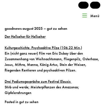
Skip
to
content
Home
Menü
Me
goodnews august 2025 – gut zu sehen
Der Hellseher für Hellseher
Kulturgeschichte. Psychoaktive Pilze (106.22 Min.)
Ein (nicht ganz neuer) Film von Eric Dubay über den
Zusammenhang von Weihnachtsmann, Fliegenpilz, Osterhase,
Jesus, Mithra, Manna, König Artus, Stein der Weisen,
fliegenden Rentieren und psychoaktiven Pilzen.
Drei Podiumsgespräche zum Festival Eleusis
Stirb und werde; Meisterplfanzen des Amazonas;
Gipfelerahrungen
Posted in
gut zu sehen