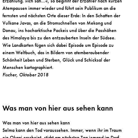
Erzählung. »Ich sah…«, so beginnt der Erzähler nach kurzen
Atempausen immer wieder und führt sein Publikum an die
fernsten und nächsten Orte dieser Erde: In den Schatten der
Vulkane Javas, an die Stromschnellen von Mekong und
Donau, ins hocharktische Packeis und über die Passhöhen
des Himalaya bis zu den entzauberten Inseln der Südsee.
Wie Landkarten fügen sich dabei Episode um Episode zu
einem Weltbuch, das in Bildern von atemberaubender
Schönheit Leben und Sterben, Glück und Schicksal der
Menschen kartographiert.
Fischer, Oktober 2018
Was man von hier aus sehen kann
Was man von hier aus sehen kann
Selma kann den Tod voraussehen. Immer, wenn ihr im Traum
ein Okapi erscheint, stirbt am nächsten Tag jemand im Dorf.