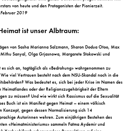
rstars von heute und den Protagonisten der Pionierzeit.
, Februar 2019
Heimat ist unser Albtraum:
trägen von Sasha Marianna Salzmann, Sharon Dodua Otoo, Max
 Mithu Sanyal, Olga Grjasnowa, Margarete Stokowski und
t es sich an, tagtäglich als «Bedrohung» wahrgenommen zu
Wie viel Vertrauen besteht nach dem NSU-Skandal noch in die
itsbehörden? Was bedeutet es, sich bei jeder Krise im Namen des
 Heimatlandes oder der Religionszugehörigkeit der Eltern
tigen zu müssen? Und wie wirkt sich Rassismus auf die Sexualität
ses Buch ist ein Manifest gegen Heimat – einem völkisch
en Konzept, gegen dessen Normalisierung sich 14
prachige Autorinnen wehren. Zum einjährigen Bestehen des
nten «Heimatministeriums» sammeln Fatma Aydemir und