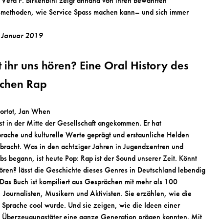
 Vera F. Birkenbihl zeigt anhand von ihren bewährten
smethoden, wie Service Spass machen kann– und sich immer
.
, Januar 2019
 ihr uns hören? Eine Oral History des
schen Rap
ortot, Jan When
st in der Mitte der Gesellschaft angekommen. Er hat
prache und kulturelle Werte geprägt und erstaunliche Helden
bracht. Was in den achtziger Jahren in Jugendzentren und
ubs begann, ist heute Pop: Rap ist der Sound unserer Zeit. Könnt
hören? lässt die Geschichte dieses Genres in Deutschland lebendig
Das Buch ist kompiliert aus Gesprächen mit mehr als 100
 Journalisten, Musikern und Aktivisten. Sie erzählen, wie die
 Sprache cool wurde. Und sie zeigen, wie die Ideen einer
 Überzeugungstäter eine ganze Generation prägen konnten. Mit