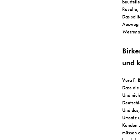
beurteil
Revolte, 
Das soll
Ausweg h
Westend
Birke
und k
Vera F. 
Dass die
Und nich
Deutschla
Und das,
Umsatz u
Kunden z
müssen d