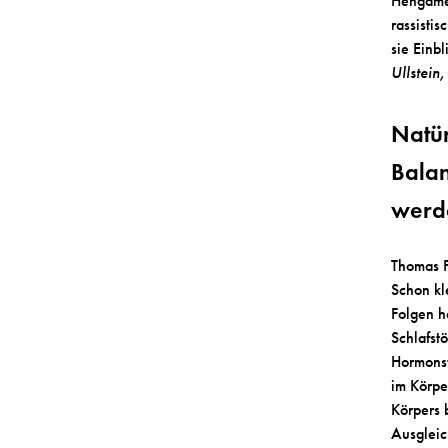
Hengameh
rassisti
sie Einb
Ullstein
Natür
Balan
werd
Thomas 
Schon kl
Folgen h
Schlafst
Hormonst
im Körpe
Körpers 
Ausgleic