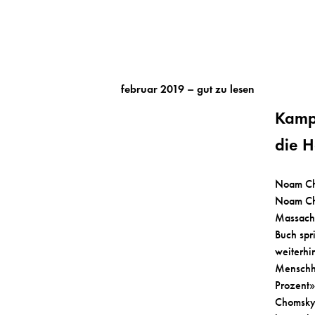
Skip
to
content
Home
februar 2019 – gut zu lesen
Kamp
die H
Noam Ch
Noam Cho
Massachus
Buch spr
weiterhin
Menschh
Prozent»
Chomsky 