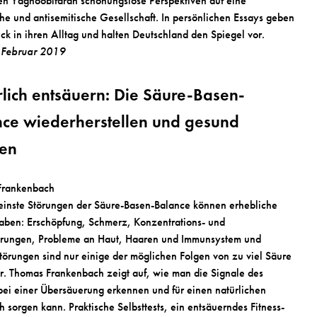
 Yaghoobifarah schonungslose Perspektiven auf eine
sche und antisemitische Gesellschaft. In persönlichen Essays geben
lick in ihren Alltag und halten Deutschland den Spiegel vor.
, Februar 2019
lich entsäuern: Die Säure-Basen-
ce wiederherstellen und gesund
en
Frankenbach
einste Störungen der Säure-Basen-Balance können erhebliche
aben: Erschöpfung, Schmerz, Konzentrations- und
örungen, Probleme an Haut, Haaren und Immunsystem und
örungen sind nur einige der möglichen Folgen von zu viel Säure
r. Thomas Frankenbach zeigt auf, wie man die Signale des
bei einer Übersäuerung erkennen und für einen natürlichen
h sorgen kann. Praktische Selbsttests, ein entsäuerndes Fitness-