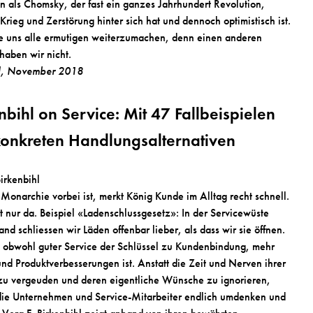
en als Chomsky, der fast ein ganzes Jahrhundert Revolution,
Krieg und Zerstörung hinter sich hat und dennoch optimistisch ist.
te uns alle ermutigen weiterzumachen, denn einen anderen
aben wir nicht.
, November 2018
nbihl on Service: Mit 47 Fallbeispielen
onkreten Handlungsalternativen
Birkenbihl
 Monarchie vorbei ist, merkt König Kunde im Alltag recht schnell.
t nur da. Beispiel «Ladenschlussgesetz»: In der Servicewüste
nd schliessen wir Läden offenbar lieber, als dass wir sie öffnen.
 obwohl guter Service der Schlüssel zu Kundenbindung, mehr
nd Produktverbesserungen ist. Anstatt die Zeit und Nerven ihrer
u vergeuden und deren eigentliche Wünsche zu ignorieren,
ie Unternehmen und Service-Mitarbeiter endlich umdenken und