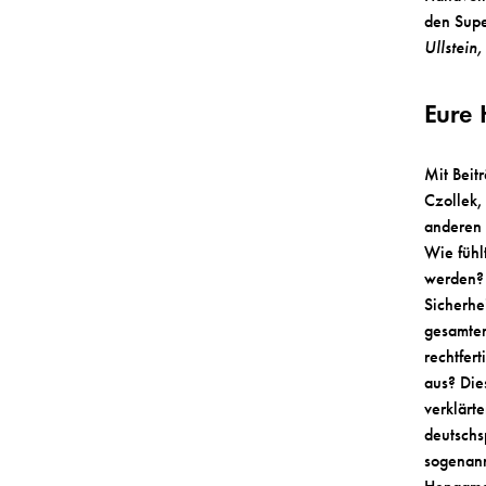
den Supe
Ullstein
Eure 
Mit Bei
Czollek,
anderen
Wie fühl
werden? 
Sicherhe
gesamten
rechtfer
aus? Die
verklärt
deutschs
sogenan