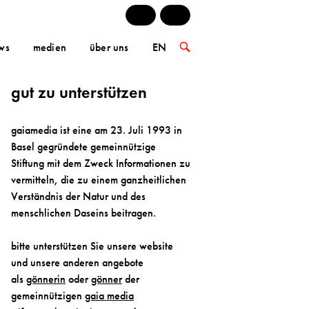
ws
medien
über uns
EN
OPEN
SEARCH
BAR
gut zu unterstützen
gaiamedia ist eine am 23. Juli 1993 in
Basel gegründete gemeinnützige
Stiftung mit dem Zweck Informationen zu
vermitteln, die zu einem ganzheitlichen
Verständnis der Natur und des
menschlichen Daseins beitragen.
bitte unterstützen Sie unsere website
und unsere anderen angebote
als
gönnerin
oder
gönner
der
gemeinnützigen
gaia media