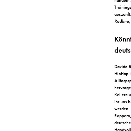
handeln.
Training
auszahlt
Redline
Könnt
deut
Davide B
HipHop i
Alltagss
hervorge
Kellercl
ihr uns 
werden. 
Rappern,
deutsche
Handvoll