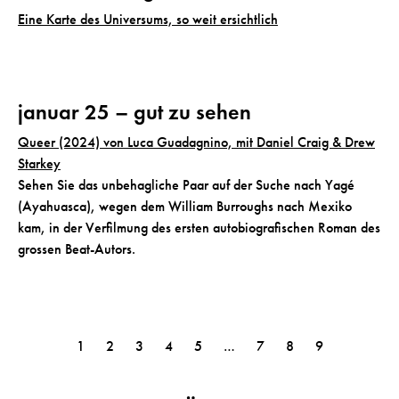
Eine Karte des Universums, so weit ersichtlich
januar 25 – gut zu sehen
Queer (2024) von Luca Guadagnino, mit Daniel Craig & Drew
Starkey
Sehen Sie das unbehagliche Paar auf der Suche nach Yagé
(Ayahuasca), wegen dem William Burroughs nach Mexiko
kam, in der Verfilmung des ersten autobiografischen Roman des
grossen Beat-Autors.
1
2
3
4
5
…
7
8
9
P
o