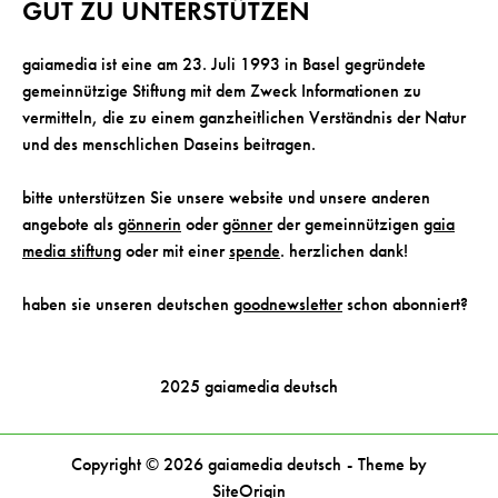
s
GUT ZU UNTERSTÜTZEN
t
s
gaiamedia ist eine am 23. Juli 1993 in Basel gegründete
n
gemeinnützige Stiftung mit dem Zweck Informationen zu
a
vermitteln, die zu einem ganzheitlichen Verständnis der Natur
v
und des menschlichen Daseins beitragen.
i
g
bitte unterstützen Sie unsere website und unsere anderen
a
angebote als
gönnerin
oder
gönner
der gemeinnützigen
gaia
t
media stiftung
oder mit einer
spende
. herzlichen dank!
i
o
haben sie unseren deutschen
goodnewsletter
schon abonniert?
n
2025 gaiamedia deutsch
Copyright © 2026 gaiamedia deutsch
Theme by
SiteOrigin