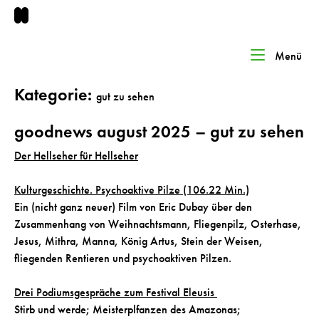
Skip
to
content
Home
Menü
Me
Kategorie:
gut zu sehen
goodnews august 2025 – gut zu sehen
Der Hellseher für Hellseher
Kulturgeschichte. Psychoaktive Pilze (106.22 Min.)
Ein (nicht ganz neuer) Film von Eric Dubay über den
Zusammenhang von Weihnachtsmann, Fliegenpilz, Osterhase,
Jesus, Mithra, Manna, König Artus, Stein der Weisen,
fliegenden Rentieren und psychoaktiven Pilzen.
Drei Podiumsgespräche zum Festival Eleusis
Stirb und werde; Meisterplfanzen des Amazonas;